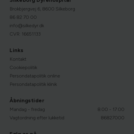
Silkeborg Dyrehospital
Brokbjergvej 6, 8600 Silkeborg
86 82 70 00
info@silkedyr.dk
CVR: 16651133
Links
Kontakt
Cookiepolitik
Persondatapolitik online
Persondatapolitik klinik
Åbningstider
Mandag - fredag
8.00 - 17.00
Vagtordning efter lukketid
86827000