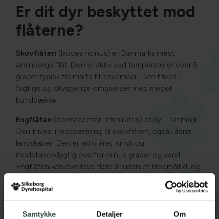
Er dit dyr beskyttet mod
flåterne?
Skovflåten
(lxodes ricinus) er Danmarks mest
almindelige flåt. Den er aktiv ved temperaturer over 5
grader typisk fra marts til november. Den trives i
fugtige og skyggerige omgivelser med meget
bunddække.
Engflåten
(dermacentor reticulatus) er ny i Danmark.
Den trives, i modsætning til skovflåten, også i åbne
landskaber. Den er aktiv året rundt og
modstandsdygtig overfor minus grader og vand.
Engflåten kan overleve flere år uden et blodmåltid, og
er ikke kræsen hvad angår dyrearter. Da engflåten kan
overleve frostvejr er der hermed en risiko for flåtbid
hele året.
Samtykke
Detaljer
Om