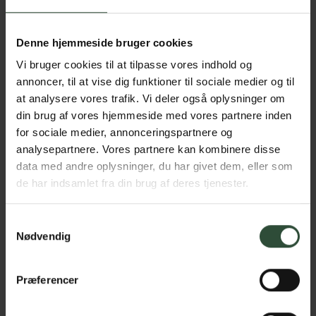
Begge flåters spyt kan overføre alvorlige
Denne hjemmeside bruger cookies
sygdomme såsom:
Vi bruger cookies til at tilpasse vores indhold og
Anaplasmose, der er en bakterie, som kan
annoncer, til at vise dig funktioner til sociale medier og til
smitte katte, hunde og mennesker. Smitten
at analysere vores trafik. Vi deler også oplysninger om
kan overføres efter 24 timer, og sygdommen
din brug af vores hjemmeside med vores partnere inden
kan være dødelig.
for sociale medier, annonceringspartnere og
Borreliose, der overføres af borreliabaktieren
analysepartnere. Vores partnere kan kombinere disse
kan forårsage feber og lammelser hos hunde
data med andre oplysninger, du har givet dem, eller som
og mennesker. Overførslen sker tidligst 24
de har indsamlet fra din brug af deres tjenester.
Hvad leder du efter?
timer efter flåtbidet.
TBE, er smitsom hjernebetændelse, virussen
Samtykkevalg
kan både ramme katte, hunde og mennesker.
Nødvendig
Virussen kan føre til krampeanfald, lammelser
og potentielt være dødelig. Overførslen sker
med det samme når flåten bider.
Præferencer
Bebesia canis, der er en mikroskopisk parasit,
som forårsager hunde malaria. Parasitten