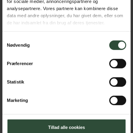
for sociale medier, annonceringspartnere og
analysepartnere. Vores partnere kan kombinere disse
data med andre oplysninger, du har givet dem, eller som
Kaniner, marsvin og andre
de har indsamlet fra din brug af deres tjenester.
Hvad leder du efter?
gnavere
Samtykkevalg
Nødvendig
Præferencer
Gratis hvalpebesøg
Statistik
Marketing
Unghundekonsultation
Tillad alle cookies