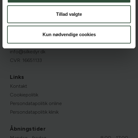
Tillad valgte
Silkeborg Dyrehospital
Brokbjergvej 6, 8600 Silkeborg
Kun nødvendige cookies
86 82 70 00
info@silkedyr.dk
CVR: 16651133
Links
Kontakt
Cookiepolitik
Persondatapolitik online
Persondatapolitik klinik
Åbningstider
Mandag - fredag
8.00 - 17.00