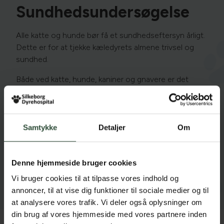
Sundhedsundersøgelse
Alle katte og hunde bør få et sundhedseftersyn årligt.
Dette er for at tjekke kæledyrets almene trivsel og
sundhed.
Både ved katte, hunde, kaniner og gnavere er det
vigtigt at behandle tandproblemer i tide, så kæledyret
undgår smerter. Desuden kan et sundhedseftersyn
være med til at opdage andre alvorlige problemer i tide
- f.eks. hjerteproblemer, knuder mv.
Samtykke
Detaljer
Om
Dit kæledyr kan få samme sygdomme og lidelser som
os selv, og derfor er det vigtigt at tjekke deres helbred
Denne hjemmeside bruger cookies
løbende. Kæledyr giver ofte ikke udtryk for
Vi bruger cookies til at tilpasse vores indhold og
symptomer, før det måske er kritisk og alvorligt for
annoncer, til at vise dig funktioner til sociale medier og til
dyret.
at analysere vores trafik. Vi deler også oplysninger om
din brug af vores hjemmeside med vores partnere inden