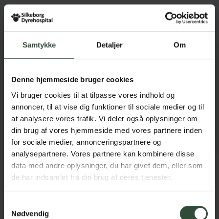
Rikke Jensen
Jeg startede som veterinærsygeplejerskeelev i
Samtykke
Detaljer
Om
2025.
Inden jeg begyndte på Silkeborg Dyrehospital,
har jeg taget uddannelsen til hundeadfærdsinstruktør
samt hundeadfærdsspecialist og har derefter arbejdet
Denne hjemmeside bruger cookies
selvstændigt med det, samt efterfølgende som
internatmedarbejder på et internat for Dyrenes
Vi bruger cookies til at tilpasse vores indhold og
Beskyttelse. Nu følger jeg min evige drøm om at blive
annoncer, til at vise dig funktioner til sociale medier og til
veterinærsygeplejerske, og jeg er taknemmelig for at
at analysere vores trafik. Vi deler også oplysninger om
have fået denne mulighed her på Silkeborg
din brug af vores hjemmeside med vores partnere inden
Dyrehospital.
for sociale medier, annonceringspartnere og
analysepartnere. Vores partnere kan kombinere disse
data med andre oplysninger, du har givet dem, eller som
de har indsamlet fra din brug af deres tjenester.
Jeg bor i Kjellerup med min kæreste og vores
Hvad leder du efter?
hund Leia, en FT Golden Retriever.
Samtykkevalg
Som elev glæder jeg mig til at udvikle mine
Nødvendig