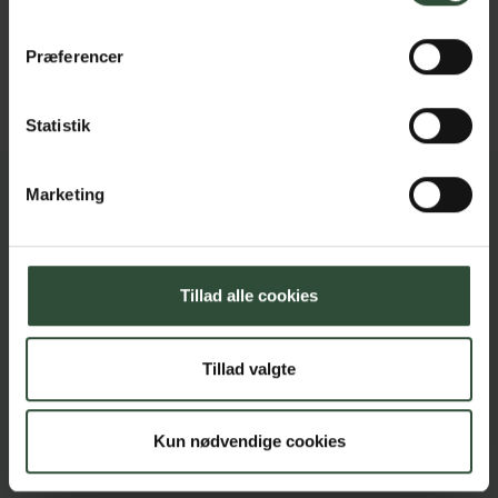
kompetencer inden for dyr og tage del i at gøre
en forskel for dyrene og deres ejere. Jeg ser frem
Præferencer
til at kunne kombinere min interesse for
dyreadfærd med det sundhedsfaglige.
Statistik
Marketing
Silkeborg Dyrehospital
Brokbjergvej 6, 8600 Silkeborg
86 82 70 00
Tillad alle cookies
info@silkedyr.dk
CVR: 16651133
Tillad valgte
Links
Kun nødvendige cookies
Kontakt
Cookiepolitik